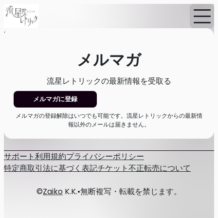
Home
ニュース
メルマガ
メルマガ
流星レトリックの最新情報を受取る
メルマガに登録
メルマガの登録解除はいつでも可能です。流星レトリックからの最新情
報以外のメールは届きません。
サポート
利用規約
プライバシーポリシー
特定商取引法に基づく表記
チケット不正転売について
©
Zaiko
K.K.
•
無断複写・転載を禁じます。