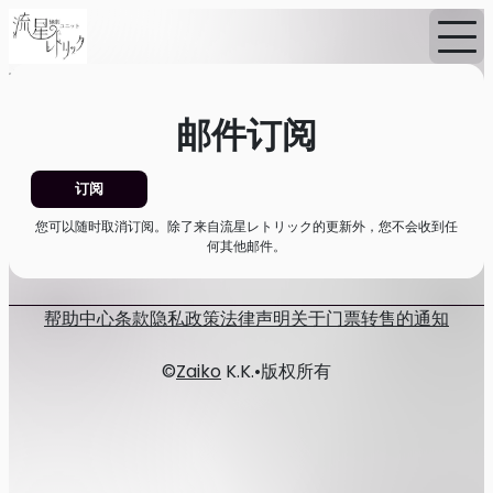
首页
消息
邮件订阅
邮件订阅
订阅
您可以随时取消订阅。除了来自流星レトリック的更新外，您不会收到任
何其他邮件。
帮助中心
条款
隐私政策
法律声明
关于门票转售的通知
©
Zaiko
K.K.
•
版权所有