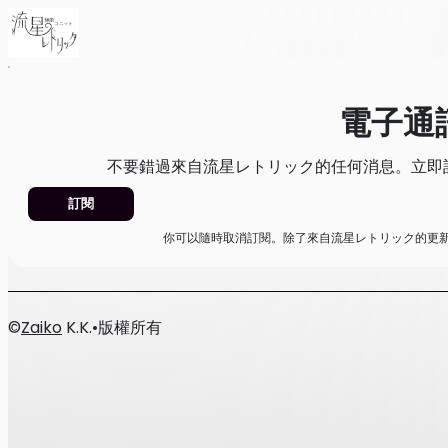
首頁
消息
電子通訊
電子通
不要錯過來自流星レトリック的任何消息。立即
訂閱
你可以隨時取消訂閱。除了來自流星レトリック的更
©
Zaiko
K.K.
•
版權所有